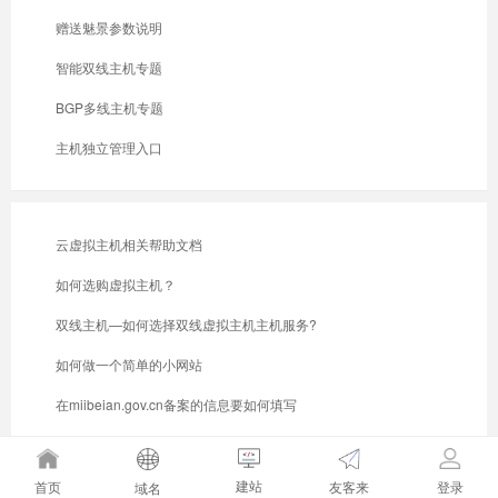
赠送魅景参数说明
智能双线主机专题
BGP多线主机专题
主机独立管理入口
云虚拟主机相关帮助文档
如何选购虚拟主机？
双线主机—如何选择双线虚拟主机主机服务?
如何做一个简单的小网站
在miibeian.gov.cn备案的信息要如何填写
什么是美国虚拟主机？外贸网站必选！
建站
友客来
首页
登录
域名