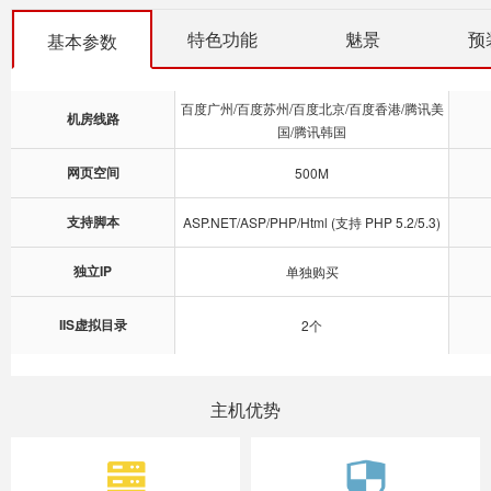
特色功能
魅景
预
基本参数
百度广州/百度苏州/百度北京/百度香港/腾讯美
机房线路
国/腾讯韩国
网页空间
500M
支持脚本
ASP.NET/ASP/PHP/Html (支持 PHP 5.2/5.3)
独立IP
单独购买
IIS虚拟目录
2个
主机优势